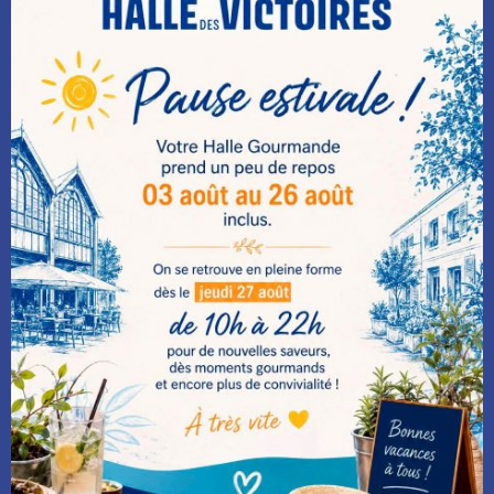
passionnés.
Sham, la fondatrice, incarne
la mémoire vivante des
recettes transmises de
génération en génération. À
ses côtés, son fils Scharan,
22 ans, conduit le projet
avec énergie et
détermination.
En cuisine, Renaud
Ramamourty, chef reconnu,
apporte sa touche créative
et son exigence du détail.
Originaire de Pondichéry et
formé dans les plus grandes
maisons étoilées
parisiennes, il a notamment
été candidat de Top Chef et
chef exécutif chez