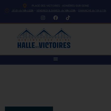
PLACE DES VICTOIRES - ASNIÈRES-SUR-SEINE
JEUDI de
10h
à
22h
-
VENDREDI & SAMEDI de
10h
à
23h
-
DIMANCHE de 10h à 15h