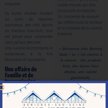
emporter.
roulée minute, qui allie
onctuosité et intensité.
Du butter chicken fondant
Un concentré de saveurs
au curry de légumes
qui reflète toute la rondeur
savoureux, des rolls épicés
et la richesse de la cuisine
au tiramisu rose-litchi, tout
indienne.
est pensé pour surprendre
sans jamais dérouter.
« Bienvenue chez Burning
Une cuisine réconfortante et
Naan ! Ici, c’est comme à
audacieuse, à la fois
la maison : des produits
étonnante et rassurante.
frais, des épices bien
Une affaire de
dosées, une cuisine
famille et de
gourmande,
transmission
préparée avec le cœur et
Burning Naan est bien plus
servie
qu’un kiosque de street-food
avec le sourire. »
: c’est une aventure
Sham, Scharan et Renaud.
humaine portée par trois