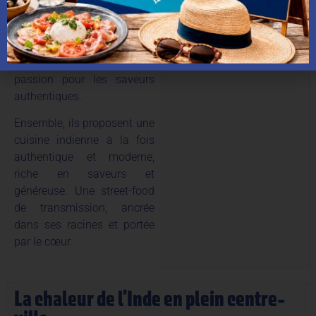
Petrossian. Sa cuisine,
mêlant technique française
et inspirations indiennes,
reflète son parcours et sa
passion pour les saveurs
authentiques.
Ensemble, ils proposent une
cuisine indienne à la fois
authentique et moderne,
riche en saveurs et
généreuse. Une street-food
de transmission, ancrée
dans ses racines et portée
par le cœur.
La chaleur de l’Inde en plein centre-