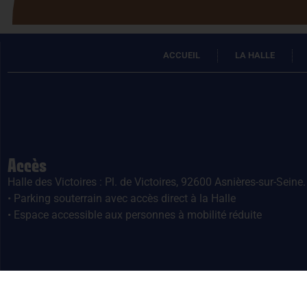
ACCUEIL
LA HALLE
Accès
Halle des Victoires : Pl. de Victoires, 92600 Asnières-sur-Seine.
• Parking souterrain avec accès direct à la Halle
• Espace accessible aux personnes à mobilité réduite