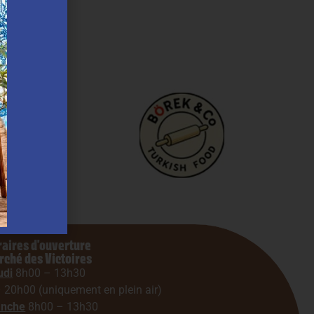
aires d'ouverture
ché des Victoires
udi
8h00 – 13h30
 20h00 (uniquement en plein air)
anche
8h00 – 13h30