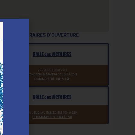
ORAIRES D’OUVERTURE
HALLE des VICTOIRES
JEUDI DE 10H À 22H
VENDREDI & SAMEDI DE 10H À 23H
DIMANCHE DE 10H À 15H
HALLE des VICTOIRES
DU JEUDI AU SAMEDI DE 10H À 22H
LE DIMANCHE DE 10H À 15H