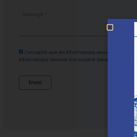
J'accepte que les informations recueillies à parti
informatique destiné à la société Géraud Groupe po
Envoi