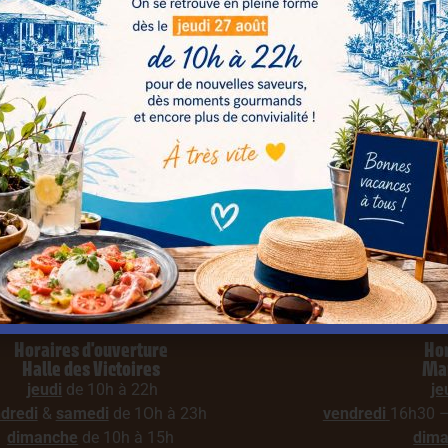
Horaires d'ouverture
Hor
Halle des Victoires
Mar
jeudi
de 10h à 22h
je
dredi
&
samedi
de 1Oh à 23h
vendredi
16h30 –
dimanche
de 10h à 15h
dim